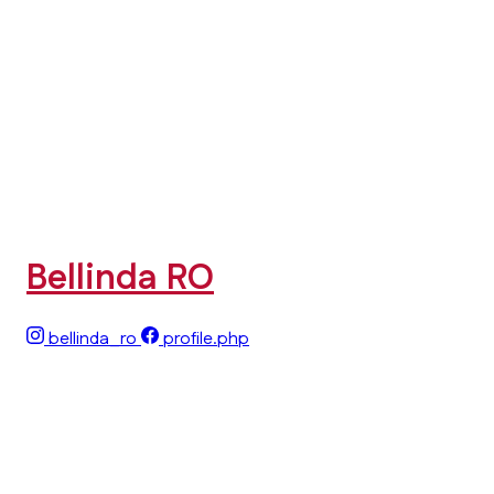
Bellinda RO
bellinda_ro
profile.php
Acest site folosește cookie-uri
Folosim cookie-uri necesare pentru funcționarea corectă a